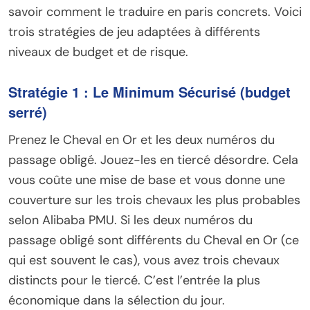
savoir comment le traduire en paris concrets. Voici
trois stratégies de jeu adaptées à différents
niveaux de budget et de risque.
Stratégie 1 : Le Minimum Sécurisé (budget
serré)
Prenez le Cheval en Or et les deux numéros du
passage obligé. Jouez-les en tiercé désordre. Cela
vous coûte une mise de base et vous donne une
couverture sur les trois chevaux les plus probables
selon Alibaba PMU. Si les deux numéros du
passage obligé sont différents du Cheval en Or (ce
qui est souvent le cas), vous avez trois chevaux
distincts pour le tiercé. C’est l’entrée la plus
économique dans la sélection du jour.