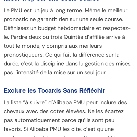
Le PMU est un jeu à long terme. Même le meilleur
pronostic ne garantit rien sur une seule course.
Définissez un budget hebdomadaire et respectez-
le. Perdre deux ou trois Quintés d’affilée arrive à
tout le monde, y compris aux meilleurs
pronostiqueurs. Ce qui fait la différence sur la
durée, c’est la discipline dans la gestion des mises,
pas l’intensité de la mise sur un seul jour.
Exclure les Tocards Sans Réfléchir
La liste “à suivre” d’Alibaba PMU peut inclure des
chevaux avec des cotes élevées. Ne les écartez
pas automatiquement parce qu’ils sont peu
favoris. Si Alibaba PMU les cite, c’est qu’une