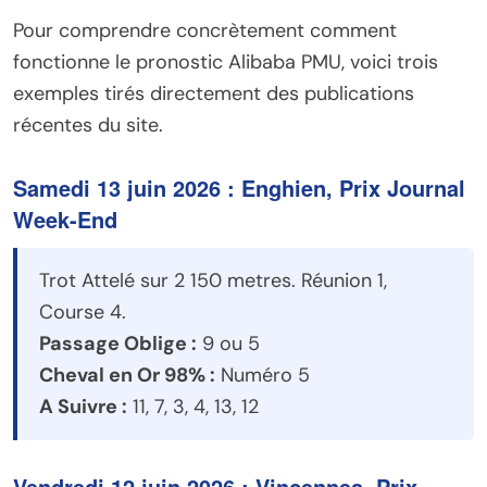
Pour comprendre concrètement comment
fonctionne le pronostic Alibaba PMU, voici trois
exemples tirés directement des publications
récentes du site.
Samedi 13 juin 2026 : Enghien, Prix Journal
Week-End
Trot Attelé sur 2 150 metres. Réunion 1,
Course 4.
Passage Oblige :
9 ou 5
Cheval en Or 98% :
Numéro 5
A Suivre :
11, 7, 3, 4, 13, 12
Vendredi 12 juin 2026 : Vincennes, Prix