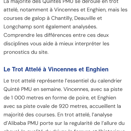
La majorité des Quintés PMU se déroule en trot
attelé, notamment à Vincennes et Enghien, mais les
courses de galop à Chantilly, Deauville et
Longchamp sont également analysées.
Comprendre les différences entre ces deux
disciplines vous aide à mieux interpréter les
pronostics du site.
Le Trot Attelé à Vincennes et Enghien
Le trot attelé représente l’essentiel du calendrier
Quinté PMU en semaine. Vincennes, avec sa piste
de 1 000 metres en forme de poire, et Enghien
avec sa piste ovale de 920 metres, accueillent la
majorité des courses. En trot attelé, l’analyse
d’Alibaba PMU porte sur la regularité de l’allure du