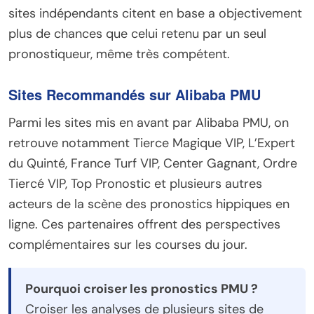
sites indépendants citent en base a objectivement
plus de chances que celui retenu par un seul
pronostiqueur, même très compétent.
Sites Recommandés sur Alibaba PMU
Parmi les sites mis en avant par Alibaba PMU, on
retrouve notamment Tierce Magique VIP, L’Expert
du Quinté, France Turf VIP, Center Gagnant, Ordre
Tiercé VIP, Top Pronostic et plusieurs autres
acteurs de la scène des pronostics hippiques en
ligne. Ces partenaires offrent des perspectives
complémentaires sur les courses du jour.
Pourquoi croiser les pronostics PMU ?
Croiser les analyses de plusieurs sites de