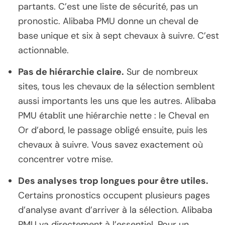
partants. C’est une liste de sécurité, pas un
pronostic. Alibaba PMU donne un cheval de
base unique et six à sept chevaux à suivre. C’est
actionnable.
Pas de hiérarchie claire.
Sur de nombreux
sites, tous les chevaux de la sélection semblent
aussi importants les uns que les autres. Alibaba
PMU établit une hiérarchie nette : le Cheval en
Or d’abord, le passage obligé ensuite, puis les
chevaux à suivre. Vous savez exactement où
concentrer votre mise.
Des analyses trop longues pour être utiles.
Certains pronostics occupent plusieurs pages
d’analyse avant d’arriver à la sélection. Alibaba
PMU va directement à l’essentiel. Pour un