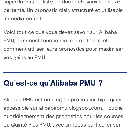
superflu. Pas de liste de douze chevaux sur seize
partants. Un pronostic clair, structuré et utilisable
immédiatement.
Voici tout ce que vous devez savoir sur Alibaba
PMU, comment fonctionne leur méthode, et
comment utiliser leurs pronostics pour maximiser
vos gains au PMU.
Qu’est-ce qu’Alibaba PMU ?
Alibaba PMU est un blog de pronostics hippiques
accessible sur alibabapmu.blogspot.com. Il publie
quotidiennement des pronostics pour les courses
du Quinté Plus PMU, avec un focus particulier sur