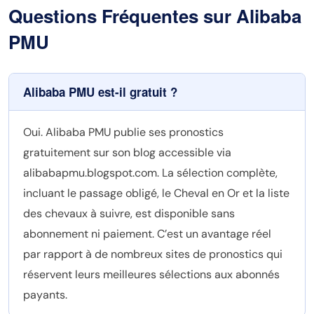
Questions Fréquentes sur Alibaba
PMU
Alibaba PMU est-il gratuit ?
Oui. Alibaba PMU publie ses pronostics
gratuitement sur son blog accessible via
alibabapmu.blogspot.com. La sélection complète,
incluant le passage obligé, le Cheval en Or et la liste
des chevaux à suivre, est disponible sans
abonnement ni paiement. C’est un avantage réel
par rapport à de nombreux sites de pronostics qui
réservent leurs meilleures sélections aux abonnés
payants.