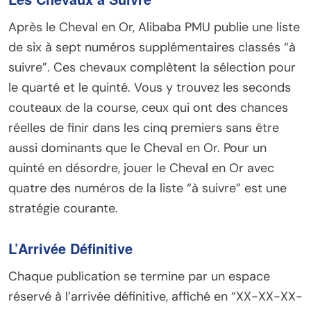
Après le Cheval en Or, Alibaba PMU publie une liste
de six à sept numéros supplémentaires classés “à
suivre”. Ces chevaux complètent la sélection pour
le quarté et le quinté. Vous y trouvez les seconds
couteaux de la course, ceux qui ont des chances
réelles de finir dans les cinq premiers sans être
aussi dominants que le Cheval en Or. Pour un
quinté en désordre, jouer le Cheval en Or avec
quatre des numéros de la liste “à suivre” est une
stratégie courante.
L’Arrivée Définitive
Chaque publication se termine par un espace
réservé à l’arrivée définitive, affiché en “XX-XX-XX-