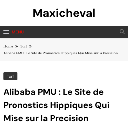
Skip
Maxicheval
to
content
MENU
Home
Turf
Alibaba PMU : Le Site de Pronostics Hippiques Qui Mise sur la Precision
Turf
Alibaba PMU : Le Site de
Pronostics Hippiques Qui
Mise sur la Precision